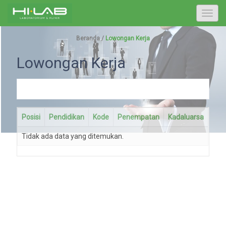
T
o
g
Beranda /
Lowongan Kerja
g
Lowongan Kerja
l
e
n
a
v
Posisi
Pendidikan
Kode
Penempatan
Kadaluarsa
i
g
Tidak ada data yang ditemukan.
a
t
i
o
n